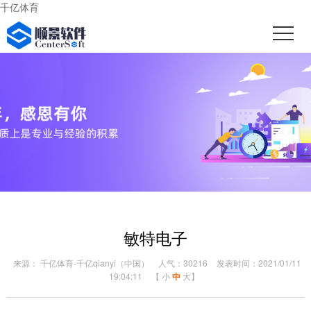
千亿体育
敏特电子
来源： 千亿体育-千亿qianyi（中国）
人气：30216
发表时间：2021/01/11
19:04:11
【
小
中
大
】