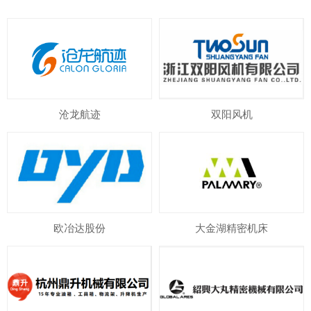
沧龙航迹
双阳风机
欧冶达股份
大金湖精密机床