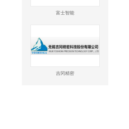
富士智能
吉冈精密