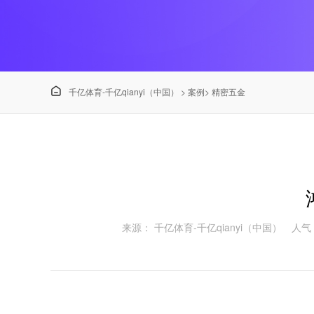

千亿体育-千亿qianyi（中国）
>
案例
>
精密五金
来源： 千亿体育-千亿qianyi（中国）
人气：