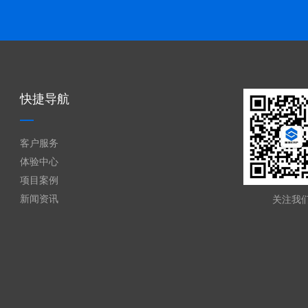
快捷导航
客户服务
体验中心
项目案例
新闻资讯
关注我