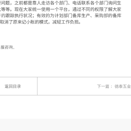
客服咨询。
返回目录
下一篇：
德泰五金