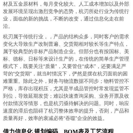
材及五金原材料，每月变化较大、人工成本增加以及外部
发展环境呈现出激烈竞争的态势，杭刃所处行业为传统行
业，面临的新的挑战，不断的改变，通过信息化走在前
沿。
杭刃属于传统行业，，产品的结构众多，同时客户的需求
变化大导致生产改制普遍、交货期相对较长等生产特点，
属于较典型的非标产品制造企业。但部分也有按国标、美
标、德标、日标等来设计生产的，在传统的简单生产管理
模式下，既要关注“质量”，又要管住“成本”，还要满足严
苛的“交货期”，就当时情况下，俨然是摆在杭刃面前的困
难重重。除此之外，财务与物流数据不同步；物料管控不
严格，库存出现积压，尤其是半成品管控时常发现监管不
到位，导致延期发货；难以快速查询采购、业务开票及收
付款情况等情形，也是杭刃亟待解决的问题。同时，响应
速度的滞后也阻碍了杭刃整体效率的提升，否则，产品和
质量再好，效率的衰减必将“吞噬”企业的效益。
借力信息化 规划编码、BOM表及工艺流程