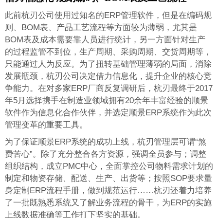
此前杭刃公司使用过知名的ERP管理软件，但是在编码规
则、BOM表、产品工艺流程等方面较为薄弱，尤其是
BOM表及成本需要靠人员进行统计，另一方面针对生产
的过程监管不到位，生产周期、采购周期、交货周期等，
只能通过人为反应。为了扭转基础管理薄弱的局面，消除
发展瓶颈，杭刃公司决定借力信息化，提升企业的核心竞
争能力。在对多家ERP厂商反复调研后，杭刃最终于2017
年5月选择携手在制造业领域拥有20余年丰富经验的顺景
软件作为信息化合作伙伴，并选定顺景ERP系统作为此次
管理变革的重要工具。
为了保证顺景ERP系统的成功上线，杭刃管理层可谓“煞
费苦心”。除了充分整合各方资源，强调全员参与；调整
组织结构，成立PMC中心，全面掌控公司物料需求计划的
制定和物资存储、配送、生产、出货等；按照SOP要求量
身定制ERP流程手册，做到规范运行……杭刃还着力培养
了一批既熟悉系统又了解业务流程的骨干，为ERP的实施
上线数据准确等工作打下坚实的基础。