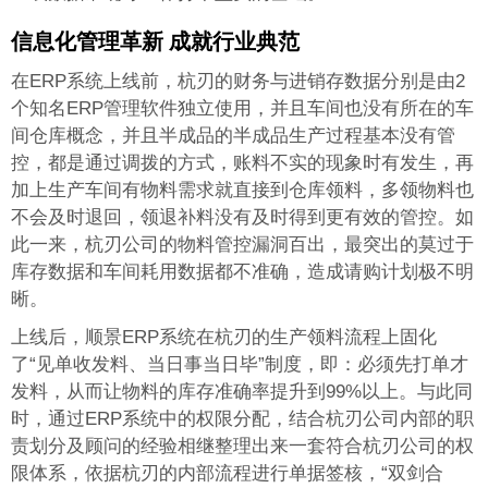
信息化管理革新 成就行业典范
在ERP系统上线前，杭刃的财务与进销存数据分别是由2
个知名ERP管理软件独立使用，并且车间也没有所在的车
间仓库概念，并且半成品的半成品生产过程基本没有管
控，都是通过调拨的方式，账料不实的现象时有发生，再
加上生产车间有物料需求就直接到仓库领料，多领物料也
不会及时退回，领退补料没有及时得到更有效的管控。如
此一来，杭刃公司的物料管控漏洞百出，最突出的莫过于
库存数据和车间耗用数据都不准确，造成请购计划极不明
晰。
上线后，顺景ERP系统在杭刃的生产领料流程上固化
了“见单收发料、当日事当日毕”制度，即：必须先打单才
发料，从而让物料的库存准确率提升到99%以上。与此同
时，通过ERP系统中的权限分配，结合杭刃公司内部的职
责划分及顾问的经验相继整理出来一套符合杭刃公司的权
限体系，依据杭刃的内部流程进行单据签核，“双剑合