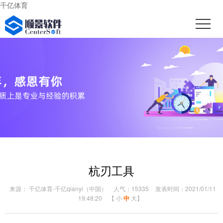
千亿体育
杭刃工具
来源： 千亿体育-千亿qianyi（中国）
人气：15335
发表时间：2021/01/11
19:48:20
【
小
中
大
】