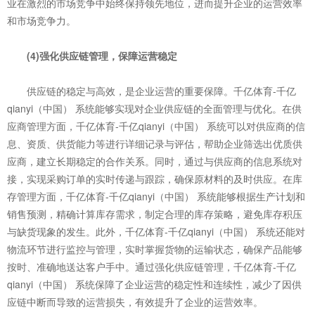
业在激烈的市场竞争中始终保持领先地位，进而提升企业的运营效率
和市场竞争力。
(4)强化供应链管理，保障运营稳定
供应链的稳定与高效，是企业运营的重要保障。千亿体育-千亿
qianyi（中国） 系统能够实现对企业供应链的全面管理与优化。在供
应商管理方面，千亿体育-千亿qianyi（中国） 系统可以对供应商的信
息、资质、供货能力等进行详细记录与评估，帮助企业筛选出优质供
应商，建立长期稳定的合作关系。同时，通过与供应商的信息系统对
接，实现采购订单的实时传递与跟踪，确保原材料的及时供应。在库
存管理方面，千亿体育-千亿qianyi（中国） 系统能够根据生产计划和
销售预测，精确计算库存需求，制定合理的库存策略，避免库存积压
与缺货现象的发生。此外，千亿体育-千亿qianyi（中国） 系统还能对
物流环节进行监控与管理，实时掌握货物的运输状态，确保产品能够
按时、准确地送达客户手中。通过强化供应链管理，千亿体育-千亿
qianyi（中国） 系统保障了企业运营的稳定性和连续性，减少了因供
应链中断而导致的运营损失，有效提升了企业的运营效率。