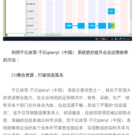
利用千亿体育-千亿qianyi（中国） 系统更好提升企业运营效率
的方法：
(1)整合资源，打破信息孤岛
千亿体育-千亿qianyi（中国） 系统主要优势之一，就在于其强大
的资源整合能力。在企业传统的运营模式中，财务、采购、生产、销
售等各个部门往往各自为政，信息流通不畅，形成了严重的“信息孤
岛”。这不仅导致数据重复录入、错误频发，还使得管理层难以获取全
面、准确的信息来做出科学决策。而千亿体育-千亿qianyi（中国） 系
统能够将企业的各个业务环节紧密连接起来，实现数据的实时共享与