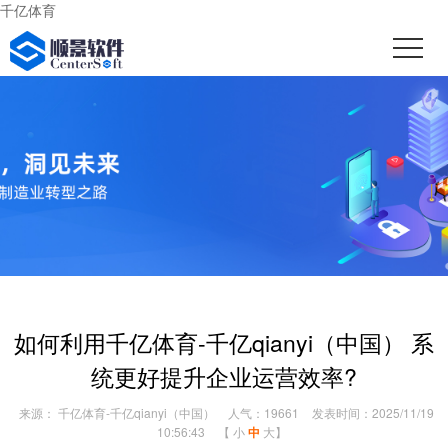
千亿体育
如何利用千亿体育-千亿qianyi（中国） 系
统更好提升企业运营效率?
来源： 千亿体育-千亿qianyi（中国）
人气：19661
发表时间：2025/11/19
10:56:43
【
小
中
大
】