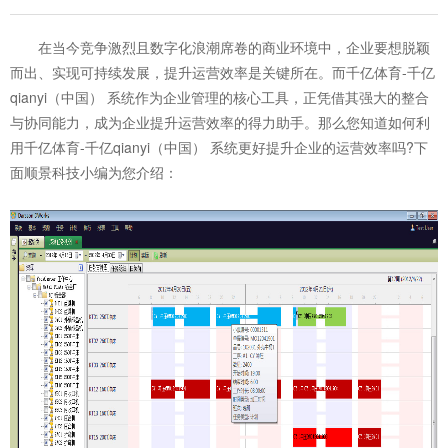
在当今竞争激烈且数字化浪潮席卷的商业环境中，企业要想脱颖
而出、实现可持续发展，提升运营效率是关键所在。而千亿体育-千亿
qianyi（中国） 系统作为企业管理的核心工具，正凭借其强大的整合
与协同能力，成为企业提升运营效率的得力助手。那么您知道如何利
用
千亿体育-千亿qianyi（中国） 系统
更好提升企业的运营效率吗?下
面顺景科技小编为您介绍：