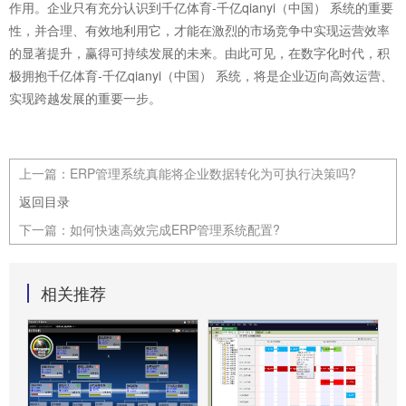
作用。企业只有充分认识到千亿体育-千亿qianyi（中国） 系统的重要
性，并合理、有效地利用它，才能在激烈的市场竞争中实现运营效率
的显著提升，赢得可持续发展的未来。由此可见，在数字化时代，积
极拥抱千亿体育-千亿qianyi（中国） 系统，将是企业迈向高效运营、
实现跨越发展的重要一步。
上一篇：
ERP管理系统真能将企业数据转化为可执行决策吗?
返回目录
下一篇：
如何快速高效完成ERP管理系统配置?
相关推荐