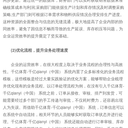
同步更新。通过统一的数据库，财务部门可以实时获取销售数据来准
确核算成本与利润;采购部门能依据生产计划和库存情况及时调整采购
策略;生产部门则可根据订单需求和物料供应情况合理安排生产进度。
这种资源的全面整合与信息的无缝流通，极大地提高了企业内部的协
同效率，避免了因信息不畅而导致的生产延误、库存积压等问题，为
企业运营效率的提升奠定了坚实基础。
(2)优化流程，提升业务处理速度
企业的运营效率，在很大程度上取决于业务流程的合理性与高效
性。千亿体育-千亿qianyi（中国） 系统内置了众多标准化的业务流程
模板，这些模板是经过大量实践验证的优化方案，能够帮助企业梳理
并优化现有的业务流程。以订单处理流程为例，在没有引入千亿体育-
千亿qianyi（中国） 系统之前，订单从接收、审核、排产到发货，可
能需要经过多个部门的手工传递与审批，不仅耗时费力，还容易出现
人为失误。而借助千亿体育-千亿qianyi（中国） 系统，订单信息可以
在系统中自动流转，相关环节的人员能够实时获取订单状态并进行处
理。千亿体育-千亿qianyi（中国） 系统还能自动进行订单审核、库存